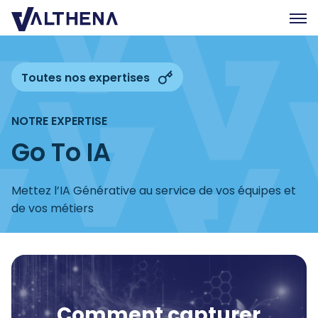
Expertise
Toutes nos expertises
Eclairages
NOTRE EXPERTISE
L’équipe
Go To IA
Rejoignez-nous
RSE
Mettez l’IA Générative au service de vos équipes et
de vos métiers
Contact
EN
Comment capturer